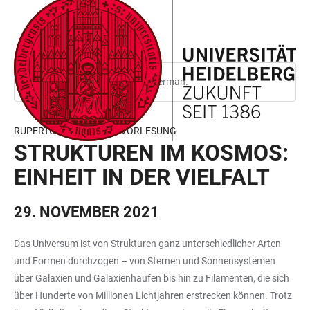
JUMP
OPEN
OPEN
ACCESSIBILITY
TO
MAIN
SEARCH
LINKS
MAIN
NAVIGATION
FORM
CONTENT
This page is only available in German.
RUPERTO CAROLA RINGVORLESUNG
STRUKTUREN IM KOSMOS:
EINHEIT IN DER VIELFALT
29. NOVEMBER 2021
Das Universum ist von Strukturen ganz unterschiedlicher Arten
und Formen durchzogen – von Sternen und Sonnensystemen
über Galaxien und Galaxienhaufen bis hin zu Filamenten, die sich
über Hunderte von Millionen Lichtjahren erstrecken können. Trotz