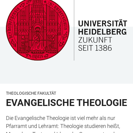
ZUM
HAUPTNAVIGATION
WEBSEITENSUCHE
LINKS
HAUPTINHALT
ÖFFNEN
ÖFFNEN
ZUR
BARRIEREFREIHEIT
THEOLOGISCHE FAKULTÄT
EVANGELISCHE THEOLOGIE
Die Evangelische Theologie ist viel mehr als nur
Pfarramt und Lehramt: Theologie studieren heißt,