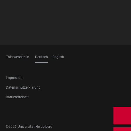
This website in
Deutsch
English
SPRACHEN
FOOTER
Impressum
LEGAL
Datenschutzerklärung
Barrierefreiheit
FOOTER
SOCIAL
MEDIA
©2026 Universität Heidelberg