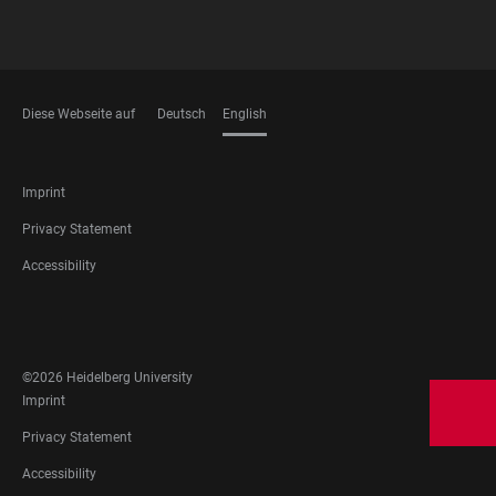
Diese Webseite auf
Deutsch
English
LANGUAGES
FOOTER
Imprint
LEGAL
Privacy Statement
Accessibility
FOOTER
SOCIAL
MEDIA
©2026 Heidelberg University
FOOTER
Imprint
LEGAL
Privacy Statement
Accessibility