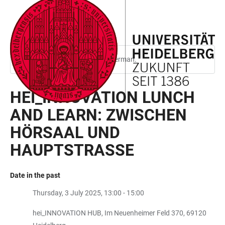
JUMP
OPEN
OPEN
ACCESSIBILITY
TO
MAIN
SEARCH
LINKS
MAIN
NAVIGATION
FORM
CONTENT
This page is only available in German.
HEI_INNOVATION LUNCH
AND LEARN: ZWISCHEN
HÖRSAAL UND
HAUPTSTRASSE
Date in the past
Thursday, 3 July 2025, 13:00 - 15:00
hei_INNOVATION HUB, Im Neuenheimer Feld 370, 69120