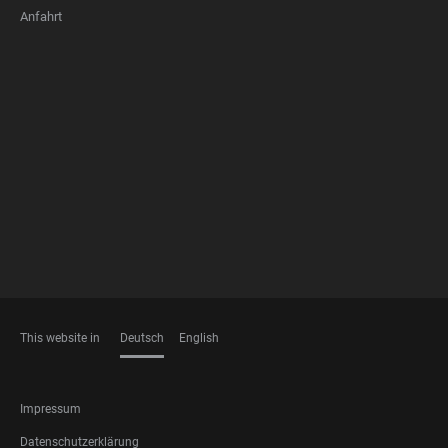
Anfahrt
FOOTER
MEMBERSHIPS
This website in
Deutsch
English
SPRACHEN
FOOTER
Impressum
LEGAL
Datenschutzerklärung