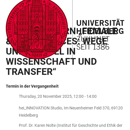
ZUM
HAUPTNAVIGATION
WEBSEITENSUCHE
LINKS
HAUPTINHALT
ÖFFNEN
ÖFFNEN
ZUR
LUNCH & LEARN „FEMALE
BARRIEREFREIHEIT
& QUEER VOICES: WEGE
UND WANDEL IN
WISSENSCHAFT UND
TRANSFER“
Termin in der Vergangenheit
Thursday, 20 November 2025, 12:00 - 14:00
hei_INNOVATION Studio, Im Neuenheimer Feld 370, 69120
Heidelberg
Prof. Dr. Karen Nolte (Institut für Geschichte und Ethik der