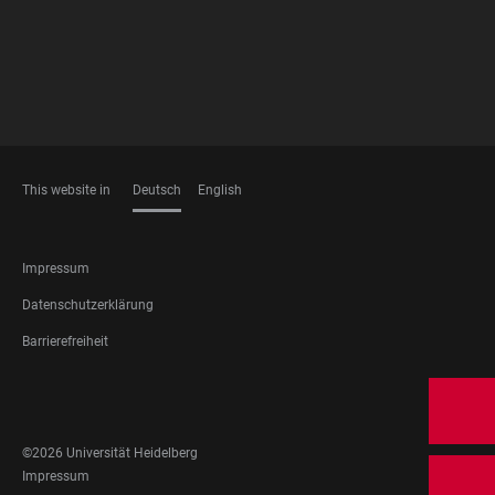
This website in
Deutsch
English
SPRACHEN
FOOTER
Impressum
LEGAL
Datenschutzerklärung
Barrierefreiheit
FOOTER
SOCIAL
MEDIA
©2026 Universität Heidelberg
FOOTER
Impressum