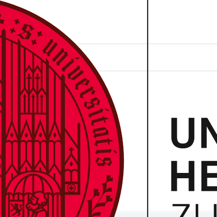
UNG
g
tur