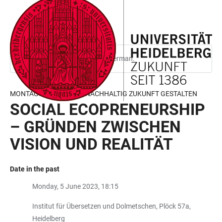
JUMP
OPEN
OPEN
ACCESSIBILITY
TO
MAIN
SEARCH
LINKS
MAIN
NAVIGATION
FORM
CONTENT
This page is only available in German.
MONTAGSKONFERENZ: NACHHALTIG ZUKUNFT GESTALTEN
SOCIAL ECOPRENEURSHIP
– GRÜNDEN ZWISCHEN
VISION UND REALITÄT
Date in the past
Monday, 5 June 2023, 18:15
Institut für Übersetzen und Dolmetschen, Plöck 57a,
Heidelberg