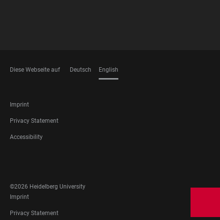
Diese Webseite auf
Deutsch
English
LANGUAGES
FOOTER
Imprint
LEGAL
Privacy Statement
Accessibility
FOOTER
SOCIAL
MEDIA
©2026 Heidelberg University
FOOTER
Imprint
LEGAL
Privacy Statement