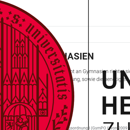
ILDENDEN GYMNASIEN
ienziel Staatsexamen für Lehramt an Gymnasien richtet 
hrung der Ersten Staatsprüfung, sowie die benötigten Ant
edingungen der Gymnasiallehrerprüfungsordnung I (GymPO I) von 2009 si