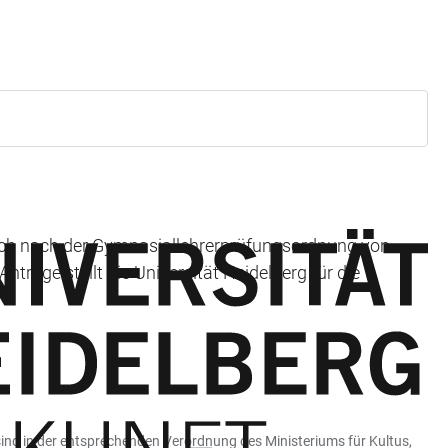
sich nach der Gymnasiallehrerprüfungsordnung von
räge stellt die Universität Heidelberg für die
nd in der entsprechenden Verordnung des Ministeriums für Kultus,