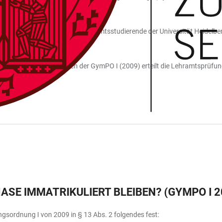
r GymPO I (2009) ist für Lehramtsstudierende der Universität Heidelber
ung unter den Bedingungen der GymPO I (2009) erteilt die Lehramtsprüfu
E IMMATRIKULIERT BLEIBEN? (GYMPO I 200
gsordnung I von 2009 in § 13 Abs. 2 folgendes fest: