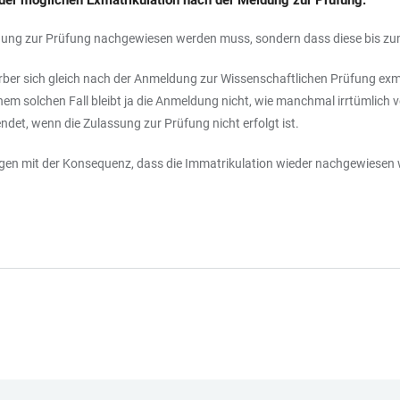
der möglichen Exmatrikulation nach der Meldung zur Prüfung:
Meldung zur Prüfung nachgewiesen werden muss, sondern dass diese bis z
ber sich gleich nach der Anmeldung zur Wissenschaftlichen Prüfung exmat
m solchen Fall bleibt ja die Anmeldung nicht, wie manchmal irrtümlich v
et, wenn die Zulassung zur Prüfung nicht erfolgt ist.
olgen mit der Konsequenz, dass die Immatrikulation wieder nachgewiesen