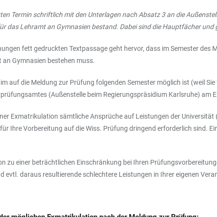
n Termin schriftlich mit den Unterlagen nach Absatz 3 an die Außenstelle 
für das Lehramt an Gymnasien bestand. Dabei sind die Hauptfächer und
nungen fett gedruckten Textpassage geht hervor, dass im Semester des M
amt an Gymnasien bestehen muss.
n im auf die Meldung zur Prüfung folgenden Semester möglich ist (weil Si
rprüfungsamtes (Außenstelle beim Regierungspräsidium Karlsruhe) am En
einer Exmatrikulation sämtliche Ansprüche auf Leistungen der Universität 
ür Ihre Vorbereitung auf die Wiss. Prüfung dringend erforderlich sind. Ein
lation zu einer beträchtlichen Einschränkung bei Ihren Prüfungsvorbereitu
evtl. daraus resultierende schlechtere Leistungen in Ihrer eigenen Veran