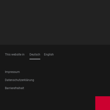
MEMBERSHIPS
This website in
Deutsch
English
SPRACHEN
FOOTER
Impressum
LEGAL
Datenschutzerklärung
Barrierefreiheit
FOOTER
SOCIAL