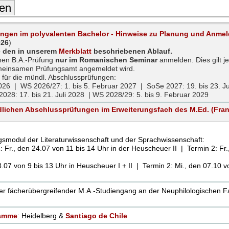
nen
ngen im polyvalenten Bachelor - Hinweise zu Planung und Anme
026
)
ie den in unserem
Merkblatt
beschriebenen Ablauf.
hen B.A.-Prüfung
nur im Romanischen Seminar
anmelden. Dies gilt jed
emeinsamen Prüfungsamt angemeldet wird.
e
für die mündl. Abschlussprüfungen:
2026 | WS 2026/27: 1. bis 5. Februar 2027 | SoSe 2027: 19. bis 23. J
028: 17. bis 21. Juli 2028 | WS 2028/29: 5. bis 9. Februar 2029
lichen Abschlussprüfungen im Erweiterungsfach des M.Ed. (Franz.
gsmodul der Literaturwissenschaft und der Sprachwissenschaft:
1: Fr., den 24.07 von 11 bis 14 Uhr in der Heuscheuer II | Termin 2: Fr
28.07 von 9 bis 13 Uhr in Heuscheuer I + II | Termin 2: Mi., den 07.10 v
er fächerübergreifender M.A.-Studiengang an der Neuphilologischen F
ramme
: Heidelberg &
Santiago de Chile