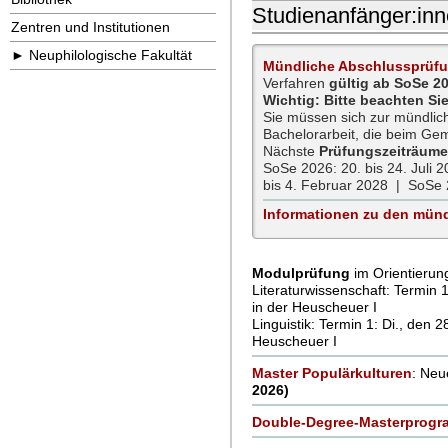
Studienanfänger:in
Zentren und Institutionen
► Neuphilologische Fakultät
Mündliche Abschlussprüfu
Verfahren
gültig ab SoSe 2
Wichtig: Bitte beachten S
Sie müssen sich zur mündlic
Bachelorarbeit, die beim G
Nächste
Prüfungszeiträum
SoSe 2026: 20. bis 24. Juli 
bis 4. Februar 2028 | SoSe 2
Informationen zu den münd
Modulprüfung
im Orientierun
Literaturwissenschaft: Termin 
in der Heuscheuer I
Linguistik: Termin 1: Di., den 
Heuscheuer I
Master Populärkulturen
: Neu
2026)
Double-Degree-Masterprog