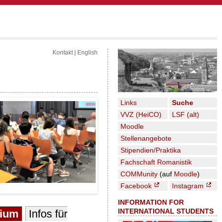
Kontakt
|
English
Links
Suche
VVZ (HeiCO)
LSF (alt)
Moodle
Stellenangebote
Stipendien/Praktika
Fachschaft Romanistik
COMMunity
(auf
Moodle
)
Facebook
Instagram
INFORMATION FOR
INTERNATIONAL STUDENTS
dium
Infos für