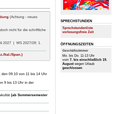
ldung
(Achtung - neues
SPRECHSTUNDEN
Sprechstundenliste
och nicht für die schriftliche
vorlesungsfreie Zeit
uli 2027 | WS 2027/28: 1.
ÖFFNUNGSZEITEN
Geschäftszimmer
/Ital./Span.)
Mo. bis Do. 11-13 Uhr
vom
7. bis einschließlich 19.
August
wegen Urlaub
geschlossen
., den 09.10 von 11 bis 14 Uhr
on 9 bis 13 Uhr in der
akultät
(ab Sommersemester