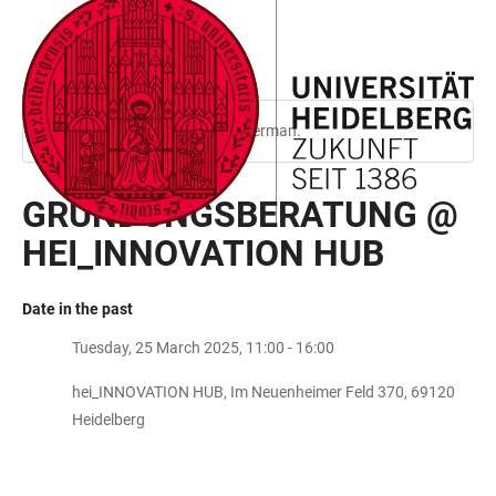
JUMP
OPEN
OPEN
ACCESSIBILITY
TO
MAIN
SEARCH
LINKS
MAIN
NAVIGATION
FORM
CONTENT
This page is only available in German.
GRÜNDUNGSBERATUNG @
HEI_INNOVATION HUB
Date in the past
Tuesday, 25 March 2025, 11:00 - 16:00
hei_INNOVATION HUB, Im Neuenheimer Feld 370, 69120
Heidelberg