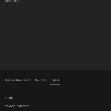
Directions
FOOTER
MEMBERSHIPS
Diese Webseite auf
Deutsch
English
LANGUAGES
FOOTER
Imprint
LEGAL
Privacy Statement