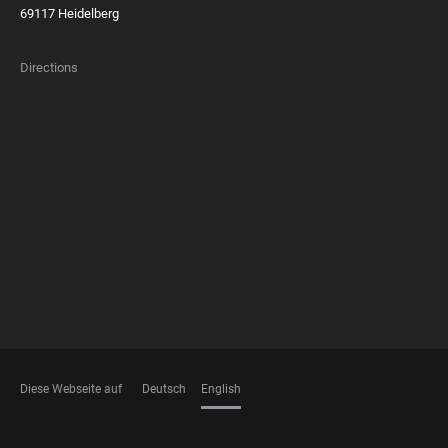
69117 Heidelberg
Directions
FOOTER
MEMBERSHIPS
Diese Webseite auf
Deutsch
English
LANGUAGES