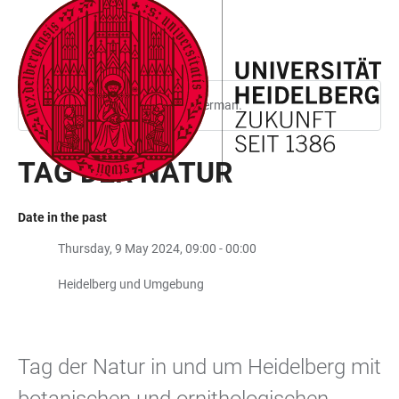
JUMP
OPEN
OPEN
ACCESSIBILITY
TO
MAIN
SEARCH
LINKS
MAIN
NAVIGATION
FORM
CONTENT
This page is only available in German.
TAG DER NATUR
Date in the past
Thursday, 9 May 2024, 09:00 - 00:00
Heidelberg und Umgebung
Tag der Natur in und um Heidelberg mit