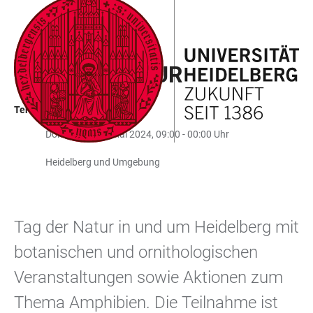
ZUM
HAUPTNAVIGATION
WEBSEITENSUCHE
LINKS
HAUPTINHALT
ÖFFNEN
ÖFFNEN
ZUR
TAG DER NATUR
BARRIEREFREIHEIT
Termin in der Vergangenheit
Donnerstag, 9. Mai 2024, 09:00 - 00:00 Uhr
Heidelberg und Umgebung
Tag der Natur in und um Heidelberg mit
botanischen und ornithologischen
Veranstaltungen sowie Aktionen zum
Thema Amphibien. Die Teilnahme ist