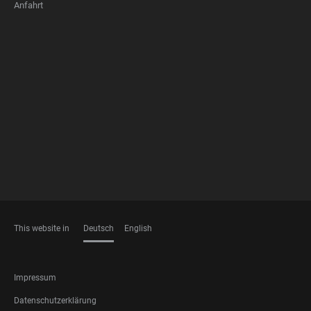
Anfahrt
FOOTER
MEMBERSHIPS
This website in
Deutsch
English
SPRACHEN
FOOTER
Impressum
LEGAL
Datenschutzerklärung