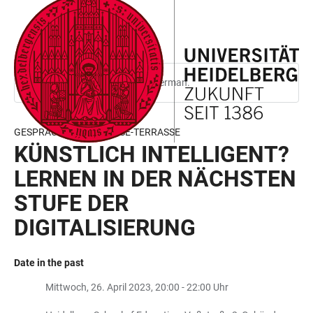
JUMP
OPEN
OPEN
ACCESSIBILITY
TO
MAIN
SEARCH
LINKS
MAIN
NAVIGATION
FORM
CONTENT
This page is only available in German.
GESPRÄCHE AUF DER HSE-TERRASSE
KÜNSTLICH INTELLIGENT?
LERNEN IN DER NÄCHSTEN
STUFE DER
DIGITALISIERUNG
Date in the past
Mittwoch, 26. April 2023, 20:00 - 22:00 Uhr