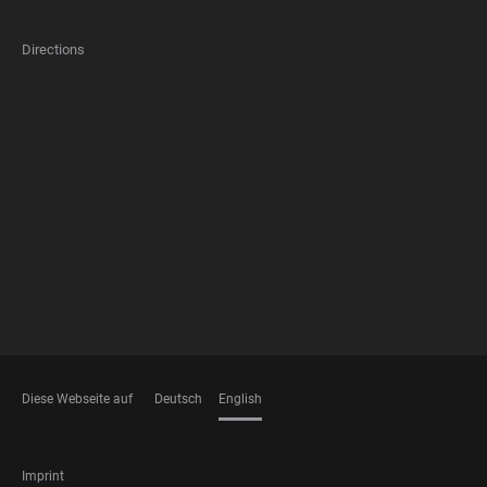
Directions
FOOTER
MEMBERSHIPS
Diese Webseite auf
Deutsch
English
LANGUAGES
FOOTER
Imprint