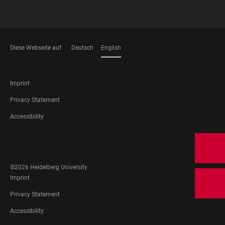
Diese Webseite auf
Deutsch
English
LANGUAGES
FOOTER
Imprint
LEGAL
Privacy Statement
Accessibility
FOOTER
SOCIAL
MEDIA
©2026 Heidelberg University
FOOTER
Imprint
LEGAL
Privacy Statement
Accessibility