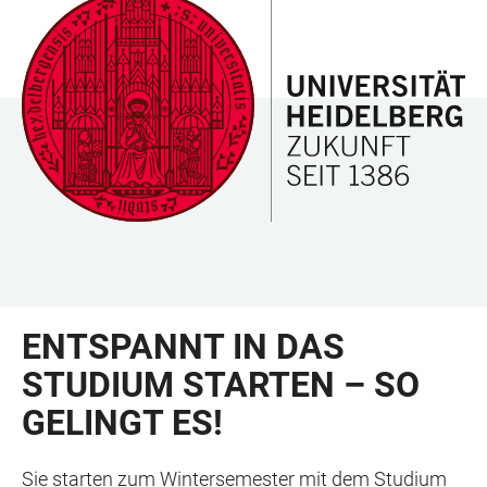
ZUM
HAUPTNAVIGATION
WEBSEITENSUCHE
LINKS
HAUPTINHALT
ÖFFNEN
ÖFFNEN
ZUR
BARRIEREFREIHEIT
ENTSPANNT IN DAS
STUDIUM STARTEN – SO
GELINGT ES!
Sie starten zum Wintersemester mit dem Studium