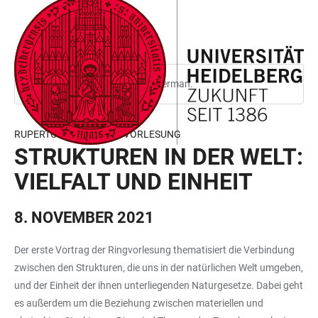
JUMP
OPEN
OPEN
ACCESSIBILITY
TO
MAIN
SEARCH
LINKS
MAIN
NAVIGATION
FORM
CONTENT
This page is only available in German.
RUPERTO CAROLA RINGVORLESUNG
STRUKTUREN IN DER WELT:
VIELFALT UND EINHEIT
8. NOVEMBER 2021
Der erste Vortrag der Ringvorlesung thematisiert die Verbindung
zwischen den Strukturen, die uns in der natürlichen Welt umgeben,
und der Einheit der ihnen unterliegenden Naturgesetze. Dabei geht
es außerdem um die Beziehung zwischen materiellen und