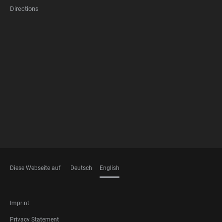
Directions
FOOTER
MEMBERSHIPS
Diese Webseite auf
Deutsch
English
LANGUAGES
FOOTER
Imprint
LEGAL
Privacy Statement