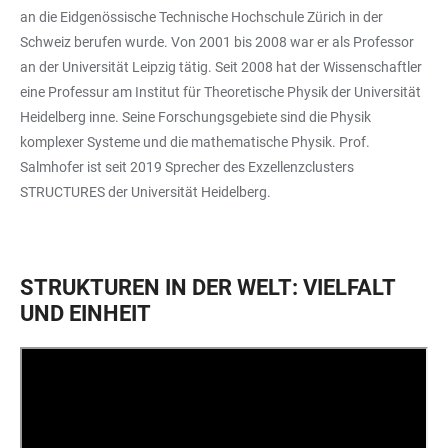
an die Eidgenössische Technische Hochschule Zürich in der
Schweiz berufen wurde. Von 2001 bis 2008 war er als Professor
an der Universität Leipzig tätig. Seit 2008 hat der Wissenschaftler
eine Professur am Institut für Theoretische Physik der Universität
Heidelberg inne. Seine Forschungsgebiete sind die Physik
komplexer Systeme und die mathematische Physik. Prof.
Salmhofer ist seit 2019 Sprecher des Exzellenzclusters
STRUCTURES der Universität Heidelberg.
STRUKTUREN IN DER WELT: VIELFALT
UND EINHEIT