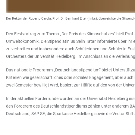
Der Rektor der Ruperto Carola, Prof. Dr. Bernhard Eitel (links), überreichte die Stip
Den Festvortrag zum Thema „Der Preis des Klimaschutzes“ hielt Prof.
Umweltökonomik. Die Stipendiatin Su Selin Tatar informierte über ihr 
zu verbreiten und insbesondere auch Schülerinnen und Schüler in Er
Orchesters der Universität Heidelberg. Im Anschluss an die Verleihu
Das nationale Programm „Deutschlandstipendium“ bietet Unterstützung
Kriterien wie gesellschaftliches oder soziales Engagement, aber auch
zwei Semester bewilligt wird, basiert zur Hälfte auf den von der Uni
In der aktuellen Förderrunde wurden an der Universität Heidelberg i
den Förderern des Deutschlandstipendiums zählen unter anderem BASF
Deutschland, SAP SE, die Sparkasse Heidelberg sowie die Vector Stif