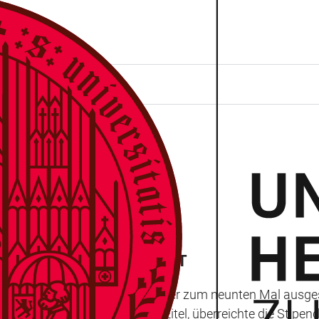
VERGEBEN
 DER ALTEN UNIVERSITÄT
tät Heidelberg können sich in der zum neunten Mal ausge
rto Carola, Prof. Dr. Bernhard Eitel, überreichte die Sti