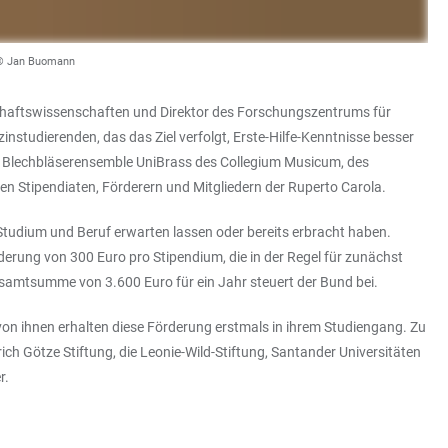
 | © Jan Buomann
tschaftswissenschaften und Direktor des Forschungszentrums für
instudierenden, das das Ziel verfolgt, Erste-Hilfe-Kenntnisse besser
om Blechbläserensemble UniBrass des Collegium Musicum, des
n Stipendiaten, Förderern und Mitgliedern der Ruperto Carola.
Studium und Beruf erwarten lassen oder bereits erbracht haben.
derung von 300 Euro pro Stipendium, die in der Regel für zunächst
Gesamtsumme von 3.600 Euro für ein Jahr steuert der Bund bei.
von ihnen erhalten diese Förderung erstmals in ihrem Studiengang. Zu
 Götze Stiftung, die Leonie-Wild-Stiftung, Santander Universitäten
r.