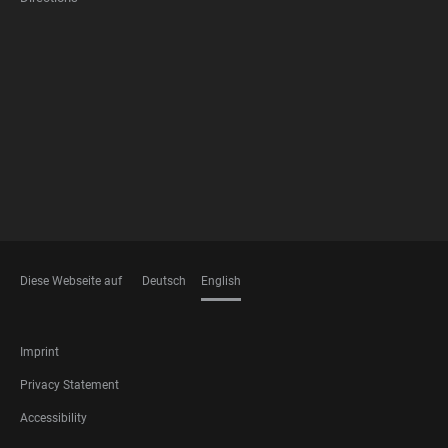
FOOTER
MEMBERSHIPS
Diese Webseite auf
Deutsch
English
LANGUAGES
FOOTER
Imprint
LEGAL
Privacy Statement
Accessibility