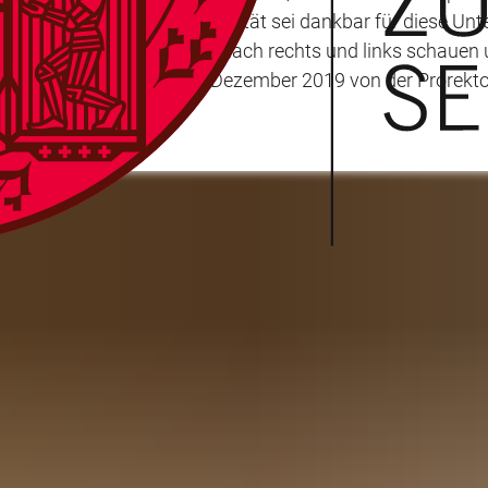
lten Universität. Die Universität sei dankbar für diese Unt
r eben auch Studierende, die nach rechts und links schaue
ie Veranstaltung am 4. Dezember 2019 von der Prorektorin