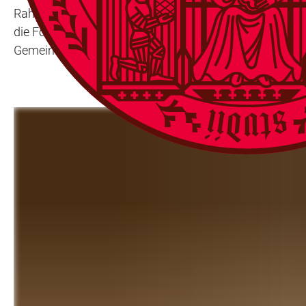
Rahmen einer festlichen Veranstaltung in der Aula der A
die Förderkriterien: „Wir wollen gute Studierende, abe
Gemeinschaft etwas zurückzugeben.“ Moderiert wurde d