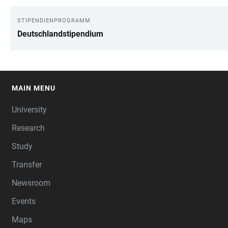
STIPENDIENPROGRAMM
LINKS
Deutschlandstipendium
MAIN MENU
FOOTER
University
Research
Study
Transfer
Newsroom
Events
Maps