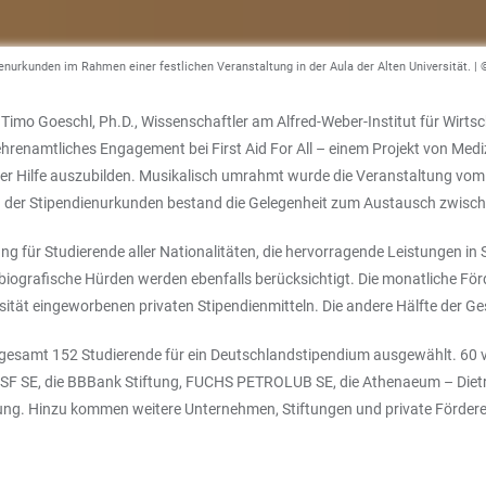
endienurkunden im Rahmen einer festlichen Veranstaltung in der Aula der Alten Universität.
 Timo Goeschl, Ph.D., Wissenschaftler am Alfred-Weber-Institut für Wir
ehrenamtliches Engagement bei First Aid For All – einem Projekt von Mediz
ster Hilfe auszubilden. Musikalisch umrahmt wurde die Veranstaltung v
ng der Stipendienurkunden bestand die Gelegenheit zum Austausch zwische
 für Studierende aller Nationalitäten, die hervorragende Leistungen in 
 biografische Hürden werden ebenfalls berücksichtigt. Die monatliche För
versität eingeworbenen privaten Stipendienmitteln. Die andere Hälfte der 
nsgesamt 152 Studierende für ein Deutschlandstipendium ausgewählt. 60 
 SE, die BBBank Stiftung, FUCHS PETROLUB SE, die Athenaeum – Dietrich
tung. Hinzu kommen weitere Unternehmen, Stiftungen und private Fördere