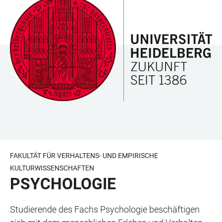
ZUM
HAUPTNAVIGATION
WEBSEITENSUCHE
LINKS
HAUPTINHALT
ÖFFNEN
ÖFFNEN
ZUR
BARRIEREFREIHEIT
FAKULTÄT FÜR VERHALTENS- UND EMPIRISCHE
KULTURWISSENSCHAFTEN
PSYCHOLOGIE
Studierende des Fachs Psychologie beschäftigen