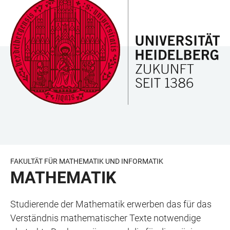
ZUM
HAUPTNAVIGATION
WEBSEITENSUCHE
LINKS
HAUPTINHALT
ÖFFNEN
ÖFFNEN
ZUR
BARRIEREFREIHEIT
FAKULTÄT FÜR MATHEMATIK UND INFORMATIK
MATHEMATIK
Studierende der Mathematik erwerben das für das
Verständnis mathematischer Texte notwendige