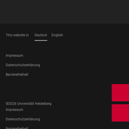
This website in
Deutsch
English
SPRACHEN
FOOTER
Impressum
LEGAL
Datenschutzerklärung
Barrierefreiheit
FOOTER
SOCIAL
MEDIA
©2026 Universität Heidelberg
FOOTER
Impressum
LEGAL
Datenschutzerklärung
Barrierefreiheit