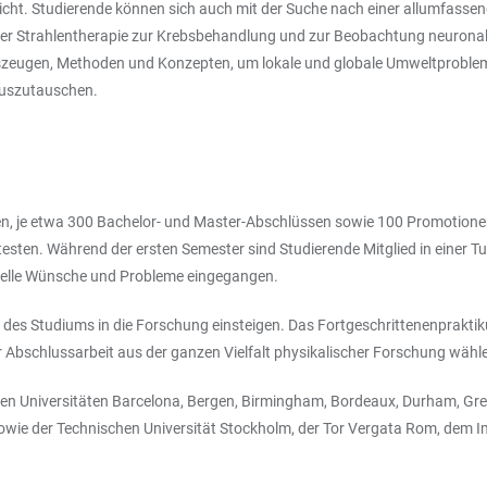
icht. Studierende können sich auch mit der Suche nach einer allumfasse
der Strahlentherapie zur Krebsbehandlung und zur Beobachtung neurona
szeugen, Methoden und Konzepten, um lokale und globale Umweltprobleme
auszutauschen.
nden, je etwa 300 Bachelor- und Master-Abschlüssen sowie 100 Promotione
testen. Während der ersten Semester sind Studierende Mitglied in einer T
zielle Wünsche und Probleme eingegangen.
s Studiums in die Forschung einsteigen. Das Fortgeschrittenenpraktiku
r Abschlussarbeit aus der ganzen Vielfalt physikalischer Forschung wähl
iversitäten Barcelona, Bergen, Birmingham, Bordeaux, Durham, Grenobl
sowie der Technischen Universität Stockholm, der Tor Vergata Rom, dem 