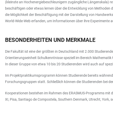
(kleinste an Hochenergiebeschleunigern zugängliche Längenskala) re
beschäftigen oder etwas lernen über die Entwicklung von Methoden 
die Möglichkeit der Beschäftigung mit der Darstellung von Handwerk
World-Wide-Web erfanden, um Informationen über ihre Experimente 
BESONDERHEITEN UND MERKMALE
Die Fakultät ist eine der größten in Deutschland mit 2.000 Studiere
Orientierungseinheit Schulkenntnisse speziell im Bereich Mathematik 
In dieser Gruppe von etwa 10 bis 20 Studierenden wird auch auf spe
Im Projektpraktikumsprogramm können Studierende bereits während de
Forschungsgruppen statt. Schließlich können die Studierenden bei de
Kooperationen bestehen im Rahmen des ERASMUS-Programms mit den Un
XI, Pisa, Santiago de Compostela, Southern Denmark, Utrecht, York, 