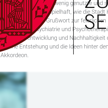
gnungsort: Eine bisher wenig genutzte und 
üne Insel zeigt beispielhaft, wie die Stadt 
ten können. Das Grußwort zur feierlichen
n der Klinik für Psychiatrie und Psychotherap
ür Qualitätsentwicklung und Nachhaltigkeit
n seine Entstehung und die Ideen hinter dem
 Akkordeon.