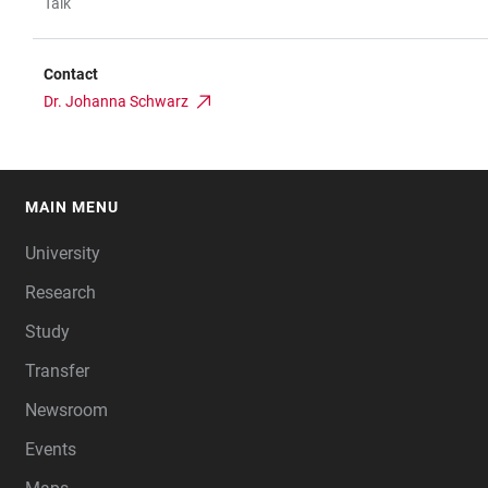
Talk
Contact
Dr. Johanna Schwarz
MAIN MENU
FOOTER
University
Research
Study
Transfer
Newsroom
Events