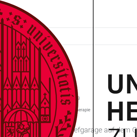
NDELGARTENS
tsambulanz, Voßstraße 2, 69115 Heidelberg
elberg, Klinik für Psychiatrie und Psychotherapie
m, auf dem Dach einer Tiefgarage auf dem Ge