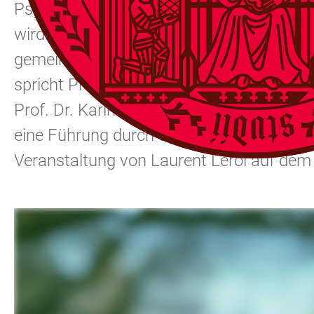
Psychotherapie, entsteht ein neuer Bege
wird zu einem Klimawandelgarten. Diese gr
gemeinsam Außenräume nachhaltig gestal
spricht Prof. Dr. Sabine Herpertz, Leiteri
Prof. Dr. Karin Schumacher, Prorektorin f
eine Führung durch den Garten Einblicke i
Veranstaltung von Laurent Leroi auf dem