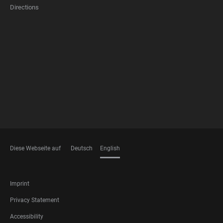
Directions
FOOTER
MEMBERSHIPS
Diese Webseite auf
Deutsch
English
LANGUAGES
FOOTER
Imprint
LEGAL
Privacy Statement
Accessibility