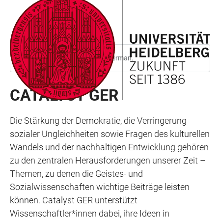
JUMP
OPEN
OPEN
ACCESSIBILITY
TO
MAIN
SEARCH
LINKS
MAIN
NAVIGATION
FORM
CONTENT
This page is only available in German.
CATALYST GER
Die Stärkung der Demokratie, die Verringerung
sozialer Ungleichheiten sowie Fragen des kulturellen
Wandels und der nachhaltigen Entwicklung gehören
zu den zentralen Herausforderungen unserer Zeit –
Themen, zu denen die Geistes- und
Sozialwissenschaften wichtige Beiträge leisten
können. Catalyst GER unterstützt
Wissenschaftler*innen dabei, ihre Ideen in