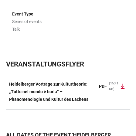
Event Type
Series of events
Talk
VERANSTALTUNGSFLYER
(153.1
Heidelberger Vorträge zur Kulturtheorie:
PDF
KB)
TABLE
„Tutto nel mondo è burla“ –
Phänomenologie und Kultur des Lachens
ALL DATES OF THE EVENT
'
HEIDELBERGER