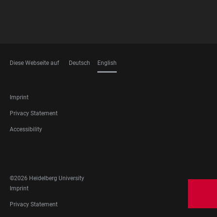
Diese Webseite auf
Deutsch
English
LANGUAGES
FOOTER
Imprint
LEGAL
Privacy Statement
Accessibility
FOOTER
SOCIAL
MEDIA
©2026 Heidelberg University
FOOTER
Imprint
LEGAL
Privacy Statement