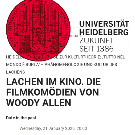
JUMP
OPEN
OPEN
ACCESSIBILITY
TO
MAIN
SEARCH
LINKS
MAIN
NAVIGATION
FORM
CONTENT
This page is only available in German.
HEIDELBERGER VORTRÄGE ZUR KULTURTHEORIE: „TUTTO NEL
MONDO È BURLA“ – PHÄNOMENOLOGIE UND KULTUR DES
LACHENS
LACHEN IM KINO. DIE
FILMKOMÖDIEN VON
WOODY ALLEN
Date in the past
Wednesday, 21 January 2026, 20:00