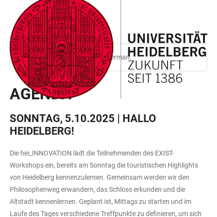
JUMP
OPEN
OPEN
ACCESSIBILITY
TO
MAIN
SEARCH
LINKS
MAIN
NAVIGATION
FORM
CONTENT
This page is only available in German.
AGENDA
SONNTAG, 5.10.2025 | HALLO
HEIDELBERG!
Die hei_INNOVATION lädt die Teilnehmenden des EXIST-
Workshops ein, bereits am Sonntag die touristischen Highlights
von Heidelberg kennenzulernen. Gemeinsam werden wir den
Philosophenweg erwandern, das Schloss erkunden und die
Altstadt kennenlernen. Geplant ist, Mittags zu starten und im
Laufe des Tages verschiedene Treffpunkte zu definieren, um sich