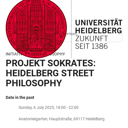
JUMP
OPEN
OPEN
ACCESSIBILITY
TO
MAIN
SEARCH
LINKS
MAIN
NAVIGATION
FORM
CONTENT
This page is only available in German.
INITIATIVE PUBLIC PHILOSOPHY
PROJEKT SOKRATES:
HEIDELBERG STREET
PHILOSOPHY
Date in the past
Sunday, 6 July 2025, 18:00 - 22:00
Anatomiegarten, Hauptstraße, 69117 Heidelberg