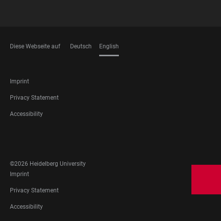
Diese Webseite auf
Deutsch
English
LANGUAGES
FOOTER
Imprint
LEGAL
Privacy Statement
Accessibility
FOOTER
SOCIAL
MEDIA
©2026 Heidelberg University
FOOTER
Imprint
LEGAL
Privacy Statement
Accessibility