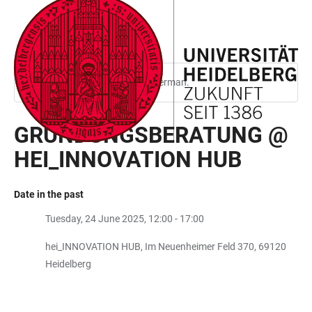
JUMP
OPEN
OPEN
ACCESSIBILITY
TO
MAIN
SEARCH
LINKS
MAIN
NAVIGATION
FORM
CONTENT
This page is only available in German.
GRÜNDUNGSBERATUNG @
HEI_INNOVATION HUB
Date in the past
Tuesday, 24 June 2025, 12:00 - 17:00
hei_INNOVATION HUB, Im Neuenheimer Feld 370, 69120
Heidelberg