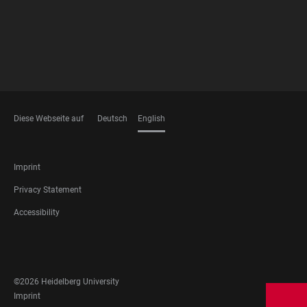
Diese Webseite auf
Deutsch
English
LANGUAGES
FOOTER
Imprint
LEGAL
Privacy Statement
Accessibility
FOOTER
SOCIAL
MEDIA
©2026 Heidelberg University
FOOTER
Imprint