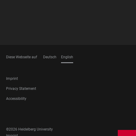
Diese Webseite auf
Deutsch
English
LANGUAGES
FOOTER
Imprint
LEGAL
Privacy Statement
Accessibility
FOOTER
SOCIAL
MEDIA
©2026 Heidelberg University
Imprint