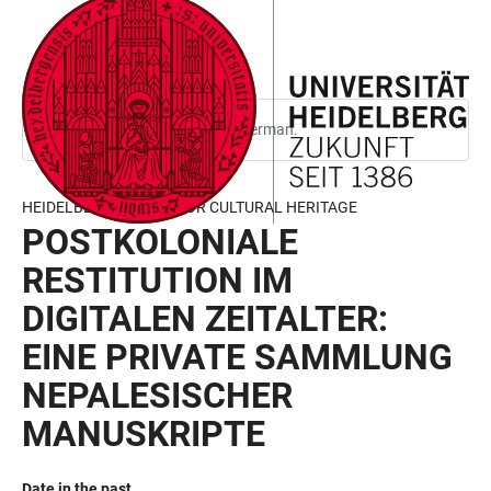
JUMP
OPEN
OPEN
ACCESSIBILITY
TO
MAIN
SEARCH
LINKS
MAIN
NAVIGATION
FORM
CONTENT
This page is only available in German.
HEIDELBERG CENTER FOR CULTURAL HERITAGE
POSTKOLONIALE
RESTITUTION IM
DIGITALEN ZEITALTER:
EINE PRIVATE SAMMLUNG
NEPALESISCHER
MANUSKRIPTE
Date in the past