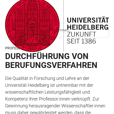
JUMP
OPEN
OPEN
ACCESSIBILITY
TO
MAIN
SEARCH
LINKS
MAIN
NAVIGATION
FORM
CONTENT
This page is only available in German.
PROFESSUREN
DURCHFÜHRUNG VON
BERUFUNGSVERFAHREN
Die Qualität in Forschung und Lehre an der
Universität Heidelberg ist untrennbar mit der
wissenschaftlichen Leistungsfähigkeit und
Kompetenz ihrer Professor:innen verknüpft. Zur
Gewinnung herausragender Wissenschaftler:innen
muss daher gewährleistet werden, dass die