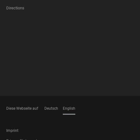
Directions
FOOTER
MEMBERSHIPS
Diese Webseite auf
Deutsch
English
LANGUAGES
FOOTER
Imprint
LEGAL