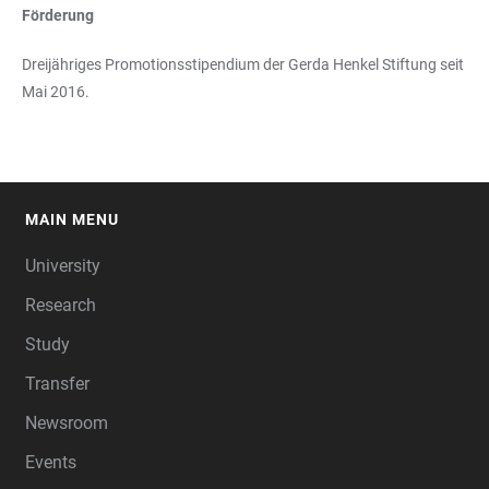
Förderung
Dreijähriges Promotionsstipendium der Gerda Henkel Stiftung seit
Mai 2016.
MAIN MENU
FOOTER
University
Research
Study
Transfer
Newsroom
Events