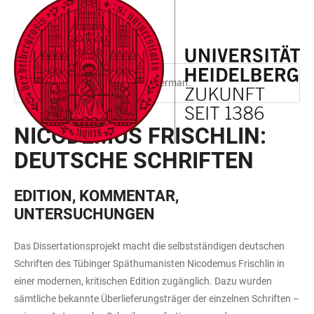
JUMP
OPEN
OPEN
ACCESSIBILITY
TO
MAIN
SEARCH
LINKS
MAIN
NAVIGATION
FORM
CONTENT
This page is only available in German.
NICODEMUS FRISCHLIN:
DEUTSCHE SCHRIFTEN
EDITION, KOMMENTAR,
UNTERSUCHUNGEN
Das Dissertationsprojekt macht die selbstständigen deutschen
Schriften des Tübinger Späthumanisten Nicodemus Frischlin in
einer modernen, kritischen Edition zugänglich. Dazu wurden
sämtliche bekannte Überlieferungsträger der einzelnen Schriften –