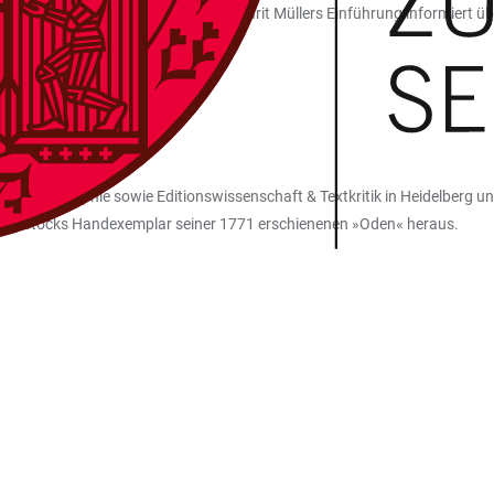
n] aus dem XXten Ges. des Mess.« Marit Müllers Einführung informiert ü
gsgeistes in seinem Werk hat.
k und Philosophie sowie Editionswissenschaft & Textkritik in Heidelberg u
n Klopstocks Handexemplar seiner 1771 erschienenen »Oden« heraus.