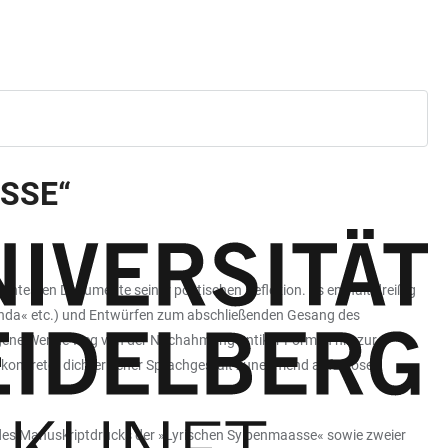
SSE“
antesten Dokumente seiner poetischen Reflexion. Es enthält dreißig
ponda« etc.) und Entwürfen zum abschließenden Gesang des
zogene Wende weg von der Nachahmung antiker Formen hin zur
d konkreter dichterischer Sprachgestalt zunehmend aufzulösen
d des Manuskriptdrucks der »Lyrischen Sylbenmaasse« sowie zweier