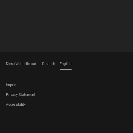
FOOTER
MEMBERSHIPS
Diese Webseite auf
Deutsch
English
LANGUAGES
FOOTER
Imprint
LEGAL
Privacy Statement
Accessibility
FOOTER
SOCIAL