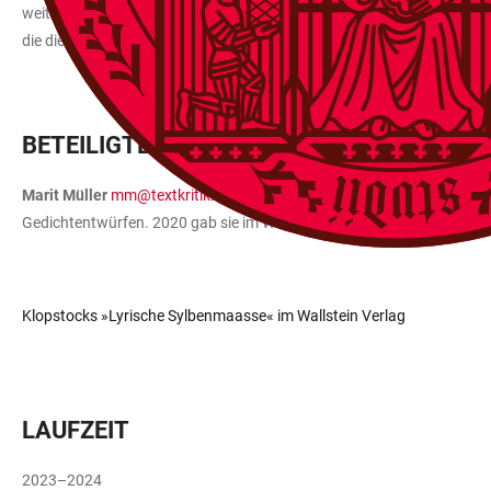
weiterer, in den engeren Kontext gehörender Drucke von »Fragmente[
die dieses außergewöhnliche Dokument des Klopstock’schen Erfindun
BETEILIGTE PERSONEN
Marit Müller
mm@textkritik.de
, geb. 1989, studierte Germanisti
Gedichtentwürfen. 2020 gab sie im Wallstein Verlag eine Edition vo
Klopstocks »Lyrische Sylbenmaasse« im Wallstein Verlag
LAUFZEIT
2023–2024