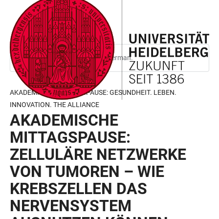
JUMP
OPEN
OPEN
ACCESSIBILITY
TO
MAIN
SEARCH
LINKS
MAIN
NAVIGATION
FORM
CONTENT
This page is only available in German.
AKADEMISCHE MITTAGSPAUSE: GESUNDHEIT. LEBEN.
INNOVATION. THE ALLIANCE
AKADEMISCHE
MITTAGSPAUSE:
ZELLULÄRE NETZWERKE
VON TUMOREN – WIE
KREBSZELLEN DAS
NERVENSYSTEM