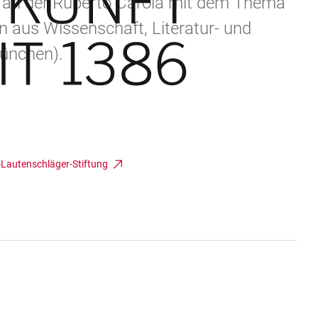
e an der Ruperto Carola mit dem Thema
n aus Wissenschaft, Literatur- und
München).
-Lautenschläger-Stiftung