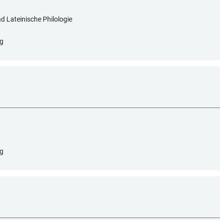
d Lateinische Philologie
rg
rg