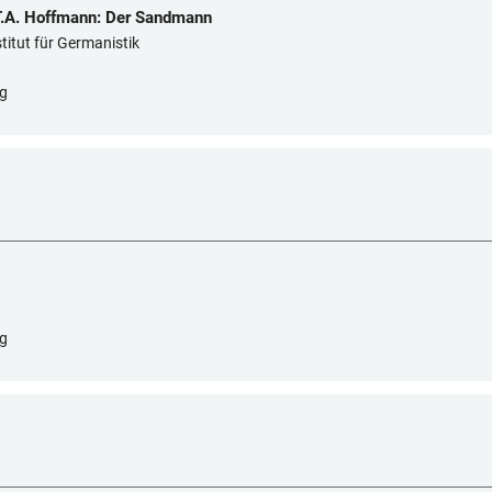
.A. Hoffmann: Der Sandmann
stitut für Germanistik
rg
rg