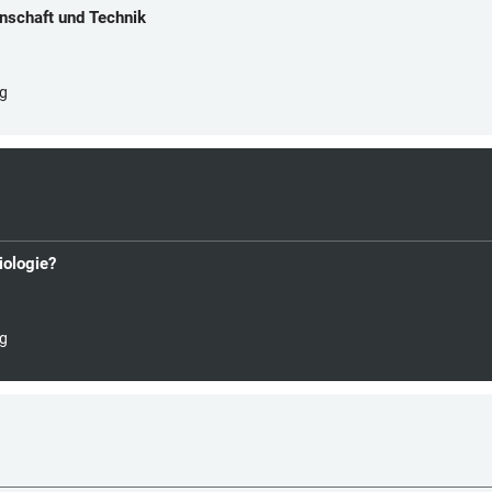
nschaft und Technik
rg
iologie?
rg