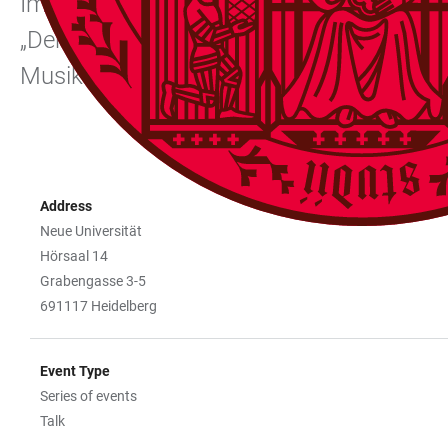
Im Sommersemester 2024 befassen sich d
„Der künstliche Mensch“. Veranstaltet wir
Musikleben von Literaturwissenschaftler 
Address
Neue Universität
Hörsaal 14
Grabengasse 3-5
691117 Heidelberg
Event Type
Series of events
Talk