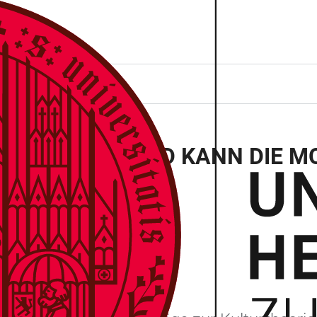
E MENSCH
 WAS WILL UND KANN DIE M
lberg