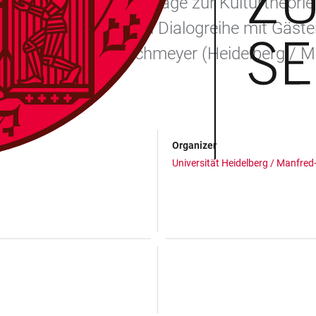
ie Heidelberger Vorträge zur Kulturtheori
d die Vorlesungs- und Dialogreihe mit Gäste
Prof. Dr. Dieter Borchmeyer (Heidelberg / 
Organizer
Universität Heidelberg / Manfred