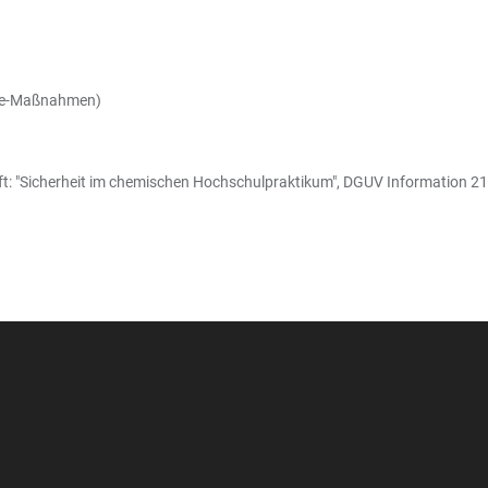
ilfe-Maßnahmen)
rift: "Sicherheit im chemischen Hochschulpraktikum", DGUV Information 2