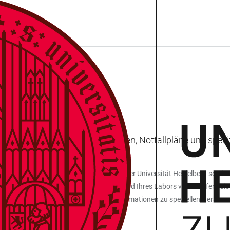
ichtigsten Sicherheitsvorschriften, Notfallpläne und spez
 Laboratoriums- und Brandschutzordnung der Universität Heidelberg sowie
 schnell einen Überblick über den Zustand Ihres Labors verschaffen. Sie 
räte. Hinweise zu Prüffristen und Informationen zu speziellen Geräten u