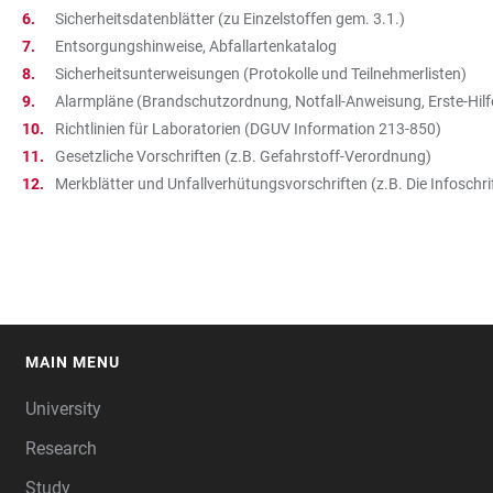
Sicherheitsdatenblätter (zu Einzelstoffen gem. 3.1.)
Entsorgungshinweise, Abfallartenkatalog
Sicherheitsunterweisungen (Protokolle und Teilnehmerlisten)​​
Alarmpläne (Brandschutzordnung​​, Notfall-Anweisung​​, Erste-H
Richtlinien für Laboratorien (DGUV Information 213-850)
Gesetzliche Vorschriften (z.B. Gefahrstoff-Verordnung)
Merkblätter und Unfallverhütungsvorschriften (z.B. Die Infosch
MAIN MENU
FOOTER
University
Research
Study