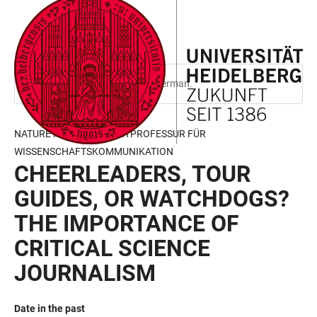
JUMP
OPEN
OPEN
ACCESSIBILITY
TO
MAIN
SEARCH
LINKS
MAIN
NAVIGATION
FORM
CONTENT
This page is only available in German.
NATURE MARSILIUS GASTPROFESSUR FÜR
WISSENSCHAFTSKOMMUNIKATION
CHEERLEADERS, TOUR
GUIDES, OR WATCHDOGS?
THE IMPORTANCE OF
CRITICAL SCIENCE
JOURNALISM
Date in the past