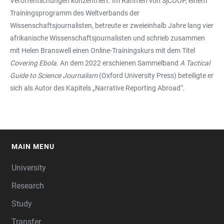
Veröffentlichungen konzentriert. Im Rahmen von SjCOOP, einem
Trainingsprogramm des Weltverbands der
Wissenschaftsjournalisten, betreute er zweieinhalb Jahre lang vier
afrikanische Wissenschaftsjournalisten und schrieb zusammen
mit Helen Branswell einen Online-Trainingskurs mit dem Titel
Covering Ebola
. An dem 2022 erschienen Sammelband
A Tactical
Guide to Science Journalism
(Oxford University Press) beteiligte er
sich als Autor des Kapitels „Narrative Reporting Abroad“.
MAIN MENU
FOOTER
University
Research
Study
Transfer