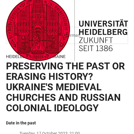
JUMP
OPEN
OPEN
ACCESSIBILITY
TO
MAIN
SEARCH
LINKS
MAIN
NAVIGATION
FORM
CONTENT
This page is only available in German.
HEIDELBERG ALUMNI UKRAINE
PRESERVING THE PAST OR
ERASING HISTORY?
UKRAINE'S MEDIEVAL
CHURCHES AND RUSSIAN
COLONIAL IDEOLOGY
Date in the past
Tuesday, 17 October 2023, 21:00