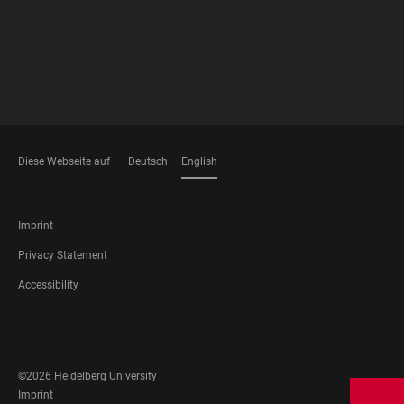
Diese Webseite auf
Deutsch
English
LANGUAGES
FOOTER
Imprint
LEGAL
Privacy Statement
Accessibility
FOOTER
SOCIAL
MEDIA
©2026 Heidelberg University
FOOTER
Imprint