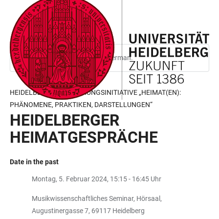
JUMP
OPEN
OPEN
ACCESSIBILITY
TO
MAIN
SEARCH
LINKS
MAIN
NAVIGATION
FORM
CONTENT
This page is only available in German.
HEIDELBERGER FORSCHUNGSINITIATIVE „HEIMAT(EN):
PHÄNOMENE, PRAKTIKEN, DARSTELLUNGEN“
HEIDELBERGER
HEIMATGESPRÄCHE
Date in the past
Montag, 5. Februar 2024, 15:15 - 16:45 Uhr
Musikwissenschaftliches Seminar, Hörsaal,
Augustinergasse 7, 69117 Heidelberg