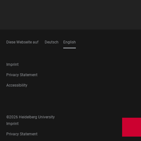
Diese Webseite auf
Deutsch
English
LANGUAGES
FOOTER
Imprint
LEGAL
Privacy Statement
Accessibility
FOOTER
SOCIAL
MEDIA
©2026 Heidelberg University
FOOTER
Imprint
LEGAL
Privacy Statement