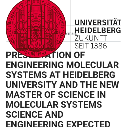
JUMP
OPEN
OPEN
ACCESSIBILITY
TO
MAIN
SEARCH
LINKS
MAIN
NAVIGATION
FORM
CONTENT
This page is only available in German.
PRESENTATION OF
ENGINEERING MOLECULAR
SYSTEMS AT HEIDELBERG
UNIVERSITY AND THE NEW
MASTER OF SCIENCE IN
MOLECULAR SYSTEMS
SCIENCE AND
ENGINEERING EXPECTED