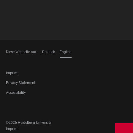
Diese Webseite auf
Deutsch
English
LANGUAGES
FOOTER
Imprint
LEGAL
Privacy Statement
Accessibility
FOOTER
SOCIAL
MEDIA
©2026 Heidelberg University
FOOTER
Imprint