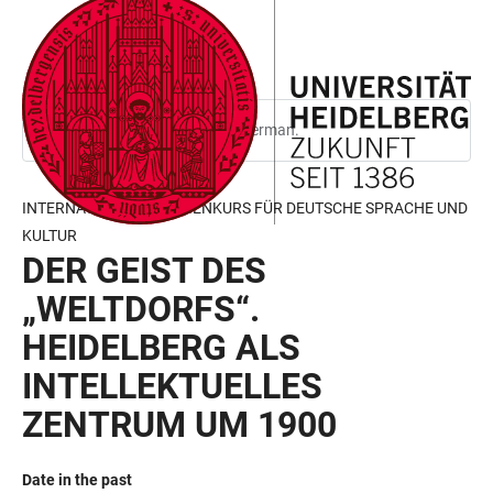
JUMP
OPEN
OPEN
ACCESSIBILITY
TO
MAIN
SEARCH
LINKS
MAIN
NAVIGATION
FORM
CONTENT
This page is only available in German.
INTERNATIONALER FERIENKURS FÜR DEUTSCHE SPRACHE UND
KULTUR
DER GEIST DES
„WELTDORFS“.
HEIDELBERG ALS
INTELLEKTUELLES
ZENTRUM UM 1900
Date in the past