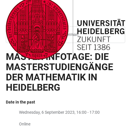
JUMP
OPEN
OPEN
ACCESSIBILITY
TO
MAIN
SEARCH
LINKS
MAIN
NAVIGATION
FORM
CONTENT
This page is only available in German.
MASTER INFOTAGE: DIE
MASTERSTUDIENGÄNGE
DER MATHEMATIK IN
HEIDELBERG
Date in the past
Wednesday, 6 September 2023, 16:00 - 17:00
Online