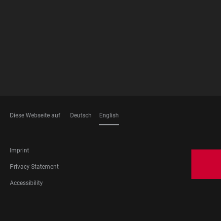
FOOTER
MEMBERSHIPS
Diese Webseite auf
Deutsch
English
LANGUAGES
FOOTER
Imprint
LEGAL
Privacy Statement
Accessibility
FOOTER
SOCIAL