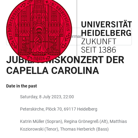
JUMP
OPEN
OPEN
ACCESSIBILITY
TO
MAIN
SEARCH
LINKS
MAIN
NAVIGATION
FORM
CONTENT
This page is only available in German.
JUBILÄUMSKONZERT DER
CAPELLA CAROLINA
Date in the past
Saturday, 8 July 2023, 22:00
Peterskirche, Plöck 70, ​​​​​​​69117 Heidelberg
Katrin Müller (Sopran), Regina Grönegreß (Alt), Matthias
Koziorowski (Tenor), Thomas Herberich (Bass)