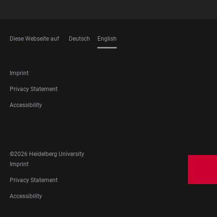
Diese Webseite auf
Deutsch
English
LANGUAGES
FOOTER
Imprint
LEGAL
Privacy Statement
Accessibility
FOOTER
SOCIAL
MEDIA
©2026 Heidelberg University
FOOTER
Imprint
LEGAL
Privacy Statement
Accessibility