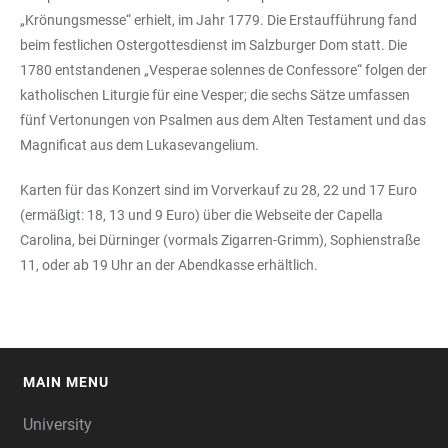
„Krönungsmesse“ erhielt, im Jahr 1779. Die Erstaufführung fand
beim festlichen Ostergottesdienst im Salzburger Dom statt. Die
1780 entstandenen „Vesperae solennes de Confessore“ folgen der
katholischen Liturgie für eine Vesper; die sechs Sätze umfassen
fünf Vertonungen von Psalmen aus dem Alten Testament und das
Magnificat aus dem Lukasevangelium.
Karten für das Konzert sind im Vorverkauf zu 28, 22 und 17 Euro
(ermäßigt: 18, 13 und 9 Euro) über die Webseite der Capella
Carolina, bei Dürninger (vormals Zigarren-Grimm), Sophienstraße
11, oder ab 19 Uhr an der Abendkasse erhältlich.
MAIN MENU
FOOTER
University