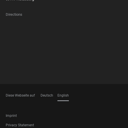
Directions
FOOTER
MEMBERSHIPS
Diese Webseite auf
Deutsch
English
LANGUAGES
FOOTER
Imprint
LEGAL
Privacy Statement