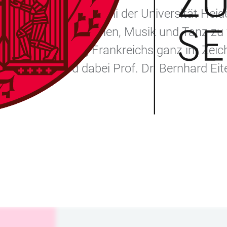
de, Förderer und Alumni der Universität Hei
nd mit Gesprächen, Musik und Tanz zu ver
Nationalfeiertag Frankreichs ganz im Zei
sitätsrektor wird dabei Prof. Dr. Bernhard E