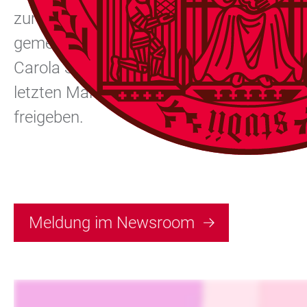
zum Treffpunkt für alle Mitglieder, Freun
gemeinsam einen beschwingten Sommerabe
Carola Sommerparty wird mit Bezug zum 
letzten Mal in seiner Amtszeit als Univer
freigeben.
Meldung im Newsroom