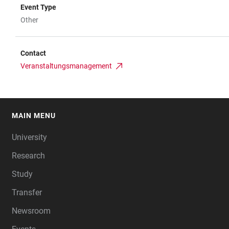
Event Type
Other
Contact
Veranstaltungsmanagement
MAIN MENU
FOOTER
University
Research
Study
Transfer
Newsroom