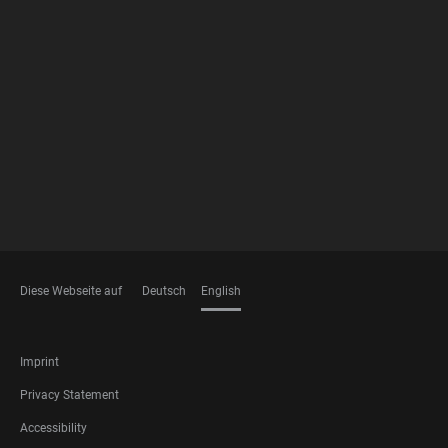
FOOTER
MEMBERSHIPS
Diese Webseite auf
Deutsch
English
LANGUAGES
FOOTER
Imprint
LEGAL
Privacy Statement
Accessibility