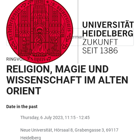
JUMP
OPEN
OPEN
ACCESSIBILITY
TO
MAIN
SEARCH
LINKS
MAIN
NAVIGATION
FORM
CONTENT
This page is only available in German.
RINGVORLESUNG
RELIGION, MAGIE UND
WISSENSCHAFT IM ALTEN
ORIENT
Date in the past
Thursday, 6 July 2023, 11:15 - 12:45
Neue Universität, Hörsaal 8, Grabengasse 3, 69117
Heidelberg