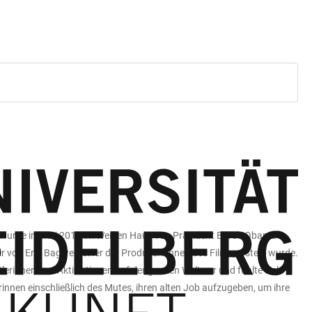
. Er wurde im Mai 2016 im Weißen Haus von Präsident Barak Obama
von Erin Bagwell, einer der Produzentinnen des Films, erstellt wurde.
lerinnen und Aktivistinnen auf der ganzen Welt vor und fühlte sich
nen einschließlich des Mutes, ihren alten Job aufzugeben, um ihre