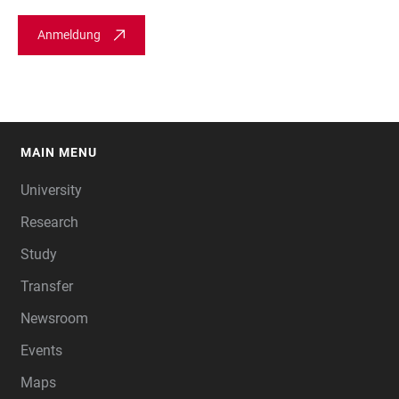
Anmeldung
MAIN MENU
FOOTER
University
Research
Study
Transfer
Newsroom
Events
Maps