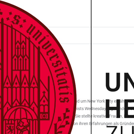
D
ender und ehrgeiziger Unternehmerinnen in und um New York City erzählt
 einem feministischen Blog namens „Feminists Wednesdays“ gefunden, der 
ende Newsletter an ihre Abonnentinnen. Sie stellte kreative Frauen, Künst
erzählen in diesem Dokumentarfilm von ihren Erfahrungen als Gründerin