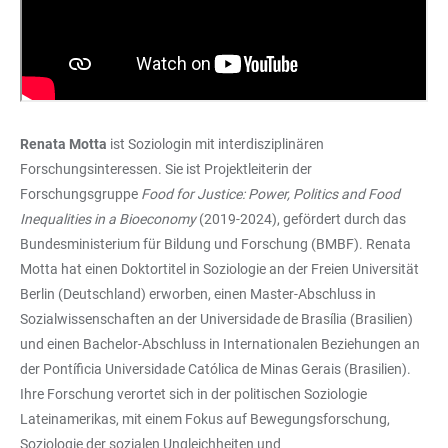
Renata Motta
ist Soziologin mit interdisziplinären
Forschungsinteressen. Sie ist Projektleiterin der
Forschungsgruppe
Food for Justice: Power, Politics and Food
Inequalities in a Bioeconomy
(2019-2024), gefördert durch das
Bundesministerium für Bildung und Forschung (BMBF). Renata
Motta hat einen Doktortitel in Soziologie an der Freien Universität
Berlin (Deutschland) erworben, einen Master-Abschluss in
Sozialwissenschaften an der Universidade de Brasília (Brasilien)
und einen Bachelor-Abschluss in Internationalen Beziehungen an
der Pontíficia Universidade Católica de Minas Gerais (Brasilien).
Ihre Forschung verortet sich in der politischen Soziologie
Lateinamerikas, mit einem Fokus auf Bewegungsforschung,
Soziologie der sozialen Ungleichheiten und