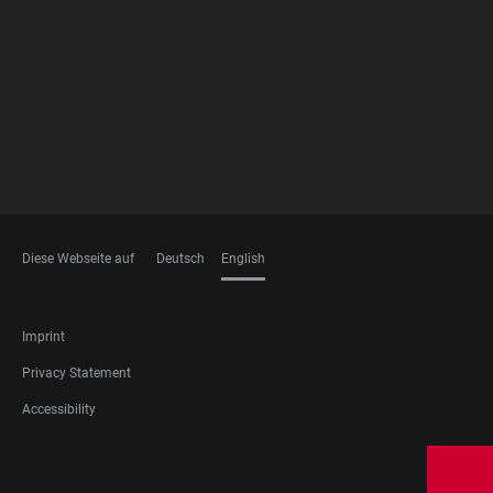
FOOTER
MEMBERSHIPS
Diese Webseite auf
Deutsch
English
LANGUAGES
FOOTER
Imprint
LEGAL
Privacy Statement
Accessibility
FOOTER
SOCIAL