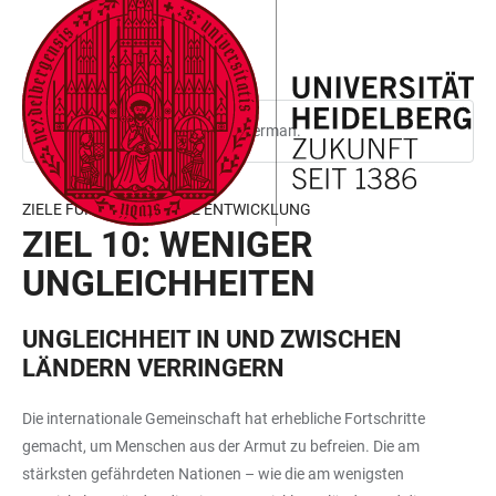
JUMP
OPEN
OPEN
ACCESSIBILITY
TO
MAIN
SEARCH
LINKS
MAIN
NAVIGATION
FORM
CONTENT
This page is only available in German.
ZIELE FÜR NACHHALTIGE ENTWICKLUNG
ZIEL 10: WENIGER
UNGLEICHHEITEN
UNGLEICHHEIT IN UND ZWISCHEN
LÄNDERN VERRINGERN
Die internationale Gemeinschaft hat erhebliche Fortschritte
gemacht, um Menschen aus der Armut zu befreien. Die am
stärksten gefährdeten Nationen – wie die am wenigsten