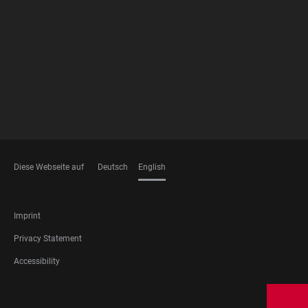
FOOTER
MEMBERSHIPS
Diese Webseite auf
Deutsch
English
LANGUAGES
FOOTER
Imprint
LEGAL
Privacy Statement
Accessibility
FOOTER