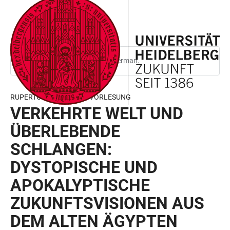
JUMP
OPEN
OPEN
ACCESSIBILITY
TO
MAIN
SEARCH
LINKS
MAIN
NAVIGATION
FORM
CONTENT
This page is only available in German.
RUPERTO CAROLA RINGVORLESUNG
VERKEHRTE WELT UND
ÜBERLEBENDE
SCHLANGEN:
DYSTOPISCHE UND
APOKALYPTISCHE
ZUKUNFTSVISIONEN AUS
DEM ALTEN ÄGYPTEN