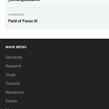
HOMEPAGE
Field of Focus III
MAIN MENU
FOOTER
University
Research
Study
Transfer
Newsroom
Events