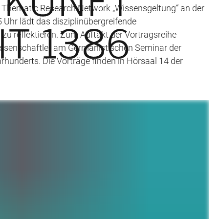
s Thematic Research Network „Wissensgeltung“ an der
 Uhr lädt das disziplinübergreifende
u reflektieren. Zum Auftakt der Vortragsreihe
 Wissenschaftler am Germanistischen Seminar der
hunderts. Die Vorträge finden in Hörsaal 14 der