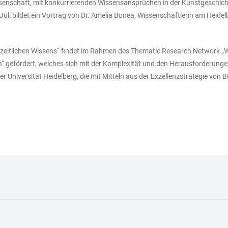
issenschaft, mit konkurrierenden Wissensansprüchen in der Kunstgeschicht
i bildet ein Vortrag von Dr. Amelia Bonea, Wissenschaftlerin am Heidelb
eitlichen Wissens“ findet im Rahmen des Thematic Research Network „Wi
ten“ gefördert, welches sich mit der Komplexität und den Herausforderunge
er Universität Heidelberg, die mit Mitteln aus der Exzellenzstrategie vo