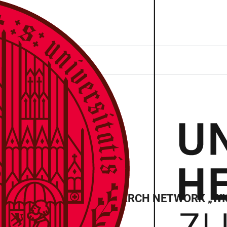
WIESO?
N DES THEMATIC RESEARCH NETWORK „WI