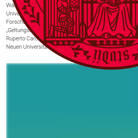
Warum und unter welchen Umständen wird Wissen als W
Universität Heidelberg im Sommersemester 2022 eine öf
Forschungsnetzwerk dazu ein, die Bedingungen und Mec
„Geltungskulturen – Genesen und Genealogien neuzeitli
Ruperto Carola, zu grenzüberschreitenden Wissenserfah
Neuen Universität statt.