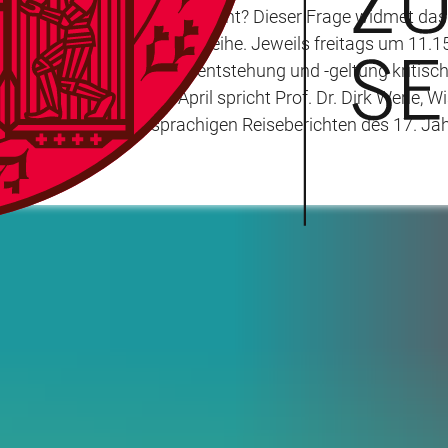
issen akzeptiert – oder nicht? Dieser Frage widmet da
fentliche Veranstaltungsreihe. Jeweils freitags um 11.15
hanismen von Wissensentstehung und -geltung kritisch z
chen Wissens“ am 22. April spricht Prof. Dr. Dirk Werle,
rungen in deutschsprachigen Reiseberichten des 17. Jahr