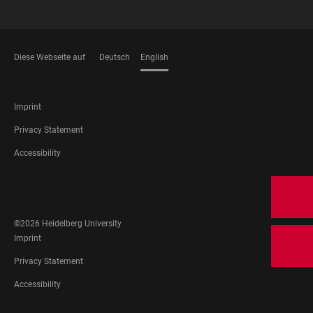
Diese Webseite auf
Deutsch
English
LANGUAGES
FOOTER
Imprint
LEGAL
Privacy Statement
Accessibility
FOOTER
SOCIAL
MEDIA
©2026 Heidelberg University
FOOTER
Imprint
LEGAL
Privacy Statement
Accessibility