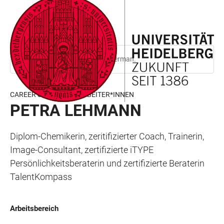
JUMP
OPEN
OPEN
ACCESSIBILITY
TO
MAIN
SEARCH
LINKS
MAIN
NAVIGATION
FORM
CONTENT
This page is only available in German.
CAREER SERVICE MITARBEITER*INNEN
PETRA LEHMANN
Diplom-Chemikerin, zeritifizierter Coach, Trainerin,
Image-Consultant, zertifizierte iTYPE
Persönlichkeitsberaterin und zertifizierte Beraterin
TalentKompass
Arbeitsbereich