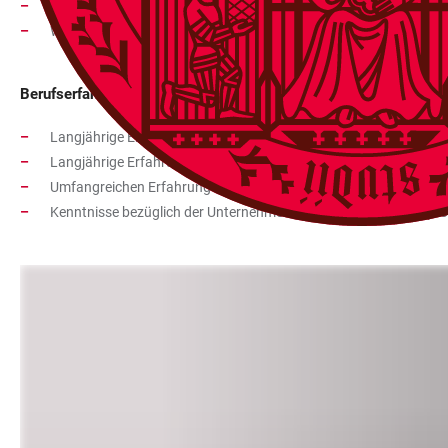
Informationsveranstaltungen zu den Themen erfolgreicher Berufs
Workshops und Kurse zur beruflichen Standortbestimmung, Ko
Berufserfahrung
Langjährige Erfahrungen als freiberuflicher Karriere-Coach und 
Langjährige Erfahrung im Career Services an Hochschulen
Umfangreichen Erfahrungen als Führungskraft in unterschiedlic
Kenntnisse bezüglich der Unternehmenssicht im Bewerbungspr