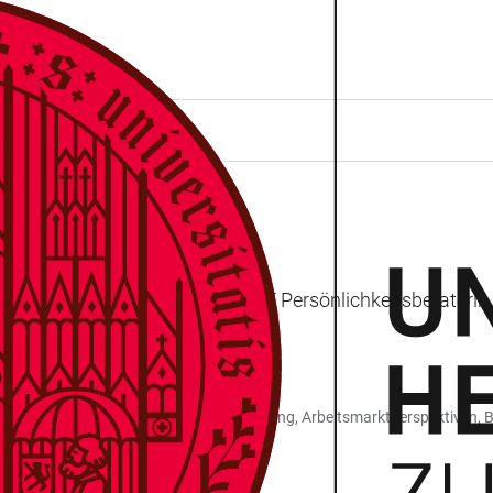
age-Consultant, zertifizierte iTYPE Persönlichkeitsberateri
uflicher Orientierung, Entscheidungsfindung, Arbeitsmarktperspektive
on im Vorstellungsgespräch