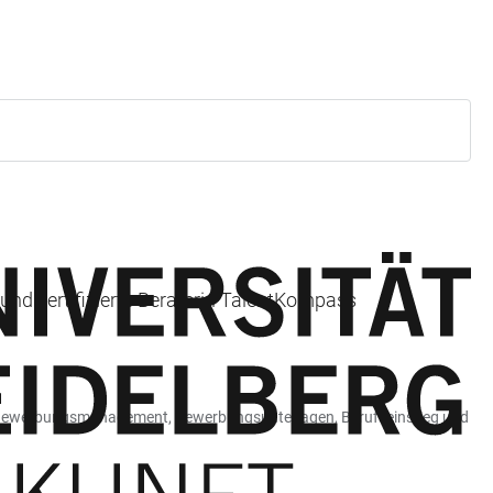
n und zertifizierte Beraterin TalentKompass
n, Bewerbungsmanagement, Bewerbungsunterlagen, Berufseinstieg und