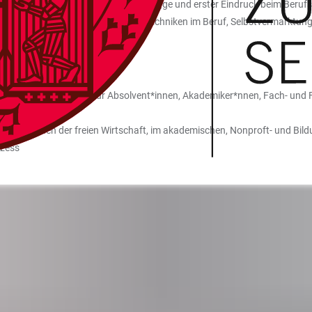
einstieg, Quereinstieg, Business-Knigge und erster Eindruck beim Berufs
mmunikation und Kommunikationstechniken im Beruf, Selbstvermarktun
in der Karriereplanung für Absolvent*innen, Akademiker*nnen, Fach- und 
hen Branchen der freien Wirtschaft, im akademischen, Nonproft- und Bil
ozess