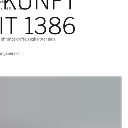
einstieg
g und Bewerben
Führungskräfte, High Potentials
dungsbereich