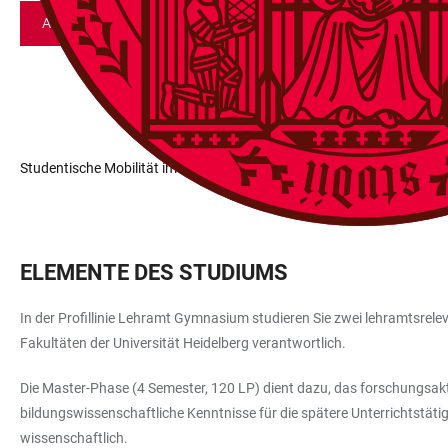
Alle Fächer mit Abschluss M. Ed.: Modulhandbücher, Zulassungs
Studentische Mobilität im Lehramt
ELEMENTE DES STUDIUMS
In der Profillinie Lehramt Gymnasium studieren Sie zwei lehramtsrele
Fakultäten der Universität Heidelberg verantwortlich.
Die Master-Phase (4 Semester, 120 LP) dient dazu, das forschungsak
bildungswissenschaftliche Kenntnisse für die spätere Unterrichtstätig
wissenschaftlich.