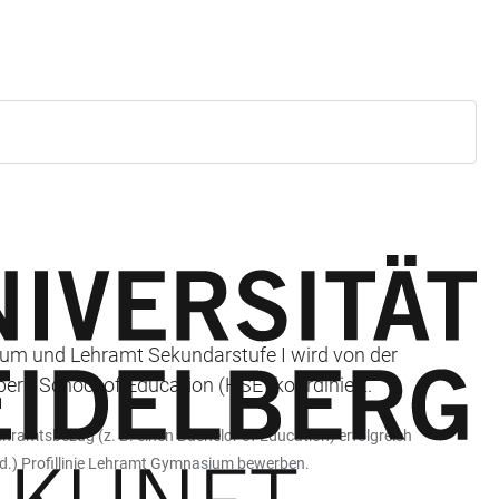
ium und Lehramt Sekundarstufe I wird von der
rg School of Education (HSE) koordiniert.
hramtsbezug (z. B. einen Bachelor of Education) erfolgreich
 Ed.) Profillinie Lehramt Gymnasium bewerben.