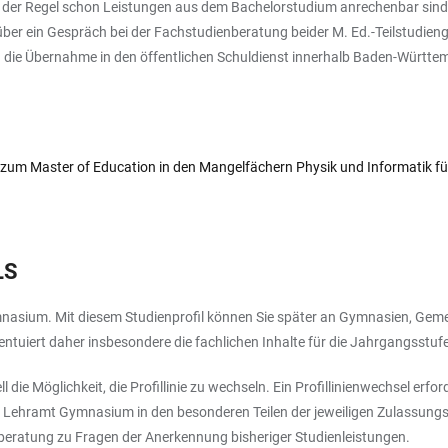
 in der Regel schon Leistungen aus dem Bachelorstudium anrechenbar sin
er ein Gespräch bei der Fachstudienberatung beider M. Ed.-Teilstudieng
 die Übernahme in den öffentlichen Schuldienst innerhalb Baden-Württe
um Master of Education in den Mangelfächern Physik und Informatik 
LS
Gymnasium. Mit diesem Studienprofil können Sie später an Gymnasien, Geme
ntuiert daher insbesondere die fachlichen Inhalte für die Jahrgangsstufe
ie Möglichkeit, die Profillinie zu wechseln. Ein Profillinienwechsel erfor
nie Lehramt Gymnasium in den besonderen Teilen der jeweiligen Zulassungss
beratung zu Fragen der Anerkennung bisheriger Studienleistungen.