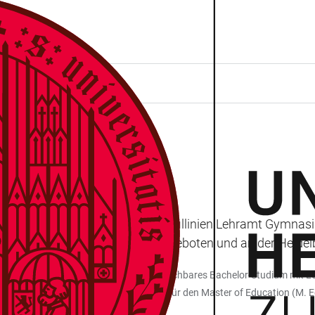
MNASIUM
Education (M. Ed.) mit den Profillinien Lehramt Gymnas
hule Heidelberg gemeinsam angeboten und an der Heidelbe
 Universität Heidelberg oder ein vergleichbares Bachelor-Studium mit Le
haben, können Sie sich zwei Mal im Jahr für den Master of Education (M.