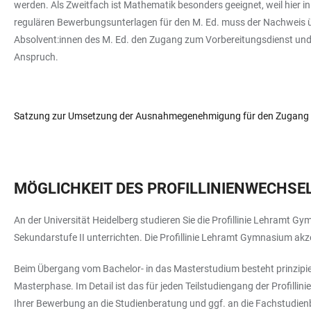
werden. Als Zweitfach ist Mathematik besonders geeignet, weil hier
regulären Bewerbungsunterlagen für den M. Ed. muss der Nachweis üb
Absolvent:innen des M. Ed. den Zugang zum Vorbereitungsdienst und
Anspruch.
Satzung zur Umsetzung der Ausnahmegenehmigung für den Zugang z
MÖGLICHKEIT DES PROFILLINIENWECHSE
An der Universität Heidelberg studieren Sie die Profillinie Lehramt 
Sekundarstufe II unterrichten. Die Profillinie Lehramt Gymnasium akze
Beim Übergang vom Bachelor- in das Masterstudium besteht prinzipiell d
Masterphase. Im Detail ist das für jeden Teilstudiengang der Profilli
Ihrer Bewerbung an die Studienberatung und ggf. an die Fachstudien